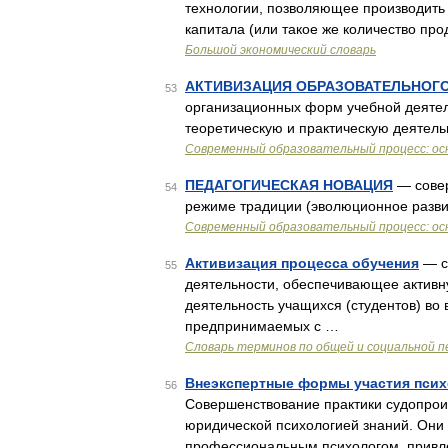
технологии, позволяющее производить
капитала (или такое же количество пр
Большой экономический словарь
АКТИВИЗАЦИЯ ОБРАЗОВАТЕЛЬНОГ
53
организационных форм учебной деяте
теоретическую и практическую деятель
Современный образовательный процесс: ос
ПЕДАГОГИЧЕСКАЯ НОВАЦИЯ
— совер
54
режиме традиции (эволюционное развити
Современный образовательный процесс: ос
Активизация процесса обучения
— с
55
деятельности, обеспечивающее активн
деятельность учащихся (студентов) во 
предпринимаемых с …
Словарь терминов по общей и социальной п
Внеэкспертные формы участия псих
56
Совершенствование практики судопрои
юридической психологией знаний. Они 
профессиональным психологом, привл