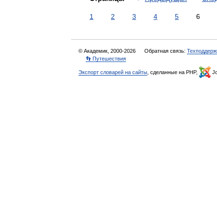
1
2
3
4
5
6
© Академик, 2000-2026
Обратная связь:
Техподдерж
👣 Путешествия
Экспорт словарей на сайты
, сделанные на PHP,
Jo