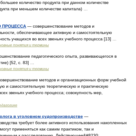
 большее количество продукта при данном количестве
одукта при меньшем количестве капитала) …
О ПРОЦЕССА
— совершенствование методов и
льности, обеспечивающее активную и самостоятельную
ность учащихся во всех звеньях учебного процесса [13] …
новные понятия и термины
шенствование педагогического опыта, развивающегося в
е) [52, c. 83] …
новные понятия и термины
овершенствование методов и организационных форм учебной
ую и самостоятельную теоретическую и практическую
всех звеньях учебного процесса; совокупность мер,
едагогике
олога в уголовном судопроизводстве
—
зводства требует более активного использования накопленных
могут применяться как самим практиком, так и
еченным к расследованию. Действующее&#8230; …