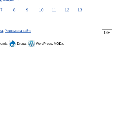
7
8
9
10
11
12
13
ка
,
Реклама на сайте
18+
omla,
Drupal,
WordPress, MODx.