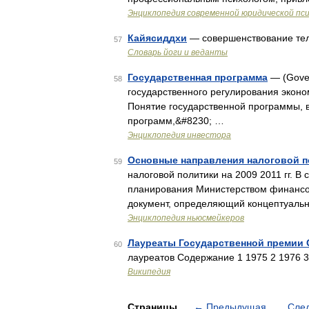
Энциклопедия современной юридической пс
Кайясиддхи
— совершенствование те
57
Словарь йоги и веданты
Государственная программа
— (Gover
58
государственного регулирования экон
Понятие государственной программы,
программ,&#8230; …
Энциклопедия инвестора
Основные направления налоговой пол
59
налоговой политики на 2009 2011 гг. 
планирования Министерством финансов
документ, определяющий концептуаль
Энциклопедия ньюсмейкеров
Лауреаты Государственной премии 
60
лауреатов Содержание 1 1975 2 1976 3
Википедия
Страницы
←
Предыдущая
Сле